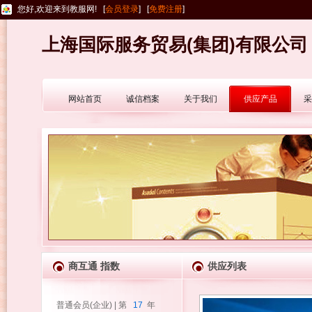
您好,欢迎来到教服网! [
会员登录
] [
免费注册
]
上海国际服务贸易(集团)有限公司
网站首页
诚信档案
关于我们
供应产品
采
商互通 指数
供应列表
普通会员(企业) | 第
17
年