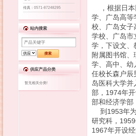
，根据日本
传真
：0571-87248295
学、广岛高等
校、广岛女子
站内搜索
学校、广岛市
学，下设文、
附属图书馆、
学、高中、幼
供应产品分类
任校长森户辰男
岛医科大学并
暂无相关分类!
部，1974年
部和经济学部
到1953
研究科，195
1967年开设