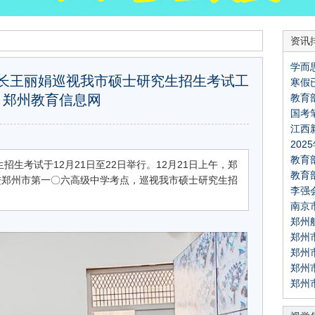
资讯
学而思
长王丽娟巡视我市硕士研究生招生考试工
寒假
Pick
- 郑州教育信息网
教育
内游
国考
江西
20
通报
教育
生招生考试于12月21日至22日举行。12月21日上午，郑
教育
假促
进郑州市第一〇六高级中学考点，巡视我市硕士研究生招
李强
假促
南京
郑州
完成
郑州
作暨
郑州
硕士
郑州
信》 
郑州
硕士
作 -