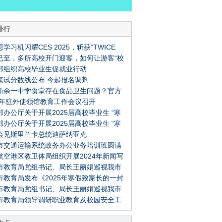
排行
学习机闪耀CES 2025，斩获“TWICE
已至，多所高校开门迎客，如何让游客“校
s”大奖
部组织高校毕业生促就业行动
”不虚此行？
笔试分数线公布 今起报名调剂
新余一中学食堂存在食品卫生问题？官方
25年驻外使领馆教育工作会议召开
部办公厅关于开展2025届高校毕业生 “寒
部办公厅关于开展2025届高校毕业生 “寒
就业暖心行动”的通知
会见斯里兰卡总统迪萨纳亚克
就业暖心行动”的通知
市交通运输系统政务办公业务培训班圆满
航空港区教卫体局组织开展2024年新闻写
市教育局党组书记、局长王丽娟巡视我市
舆情处置专题培训 - 郑州教育信息网
市教育局发布《2025年寒假致家长的一封
研究生招生考试工作 - 郑州教育信息网
市教育局党组书记、局长王丽娟巡视我市
- 郑州教育信息网
市教育局领导调研职业教育及校园安全工
研究生招生考试工作 - 郑州教育信息网
 郑州教育信息网