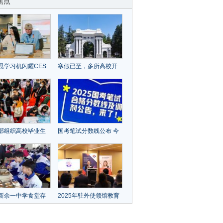
焦点
思学习机闪耀CES
寒假已至，多所高校开
5，斩获“TWICE
门迎客，如何让游客“校
ks”大奖
内游”不虚此行？
部组织高校毕业生
国考笔试分数线公布 今
业行动
起报名调剂
新余一中学食堂存
2025年驻外使领馆教育
品卫生问题？官方
工作会议召开