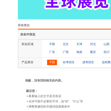
所有类目
按条件筛选
所在区域
不限
北京
天津
河北
山西
广东
广西
海南
重庆
四川
产品类目
不限
自考招生
成考招生
远程教
抱歉，没有找到相关的内容。
建议您：
• 看看输入的文字是否有误
• 去掉可能不必要的字词，如“的”、“什么”等
• 调整更确切的关键词或搜索条件