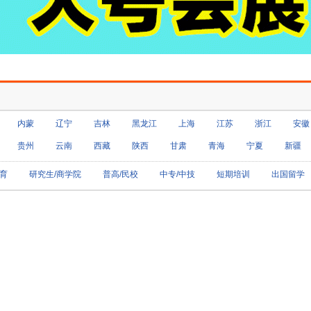
内蒙
辽宁
吉林
黑龙江
上海
江苏
浙江
安徽
贵州
云南
西藏
陕西
甘肃
青海
宁夏
新疆
育
研究生/商学院
普高/民校
中专/中技
短期培训
出国留学