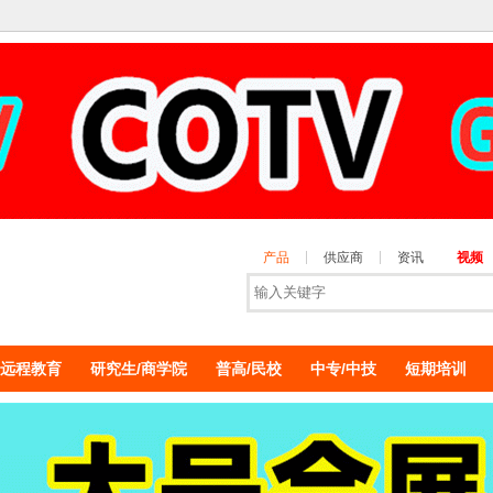
产品
供应商
资讯
视频
远程教育
研究生/商学院
普高/民校
中专/中技
短期培训