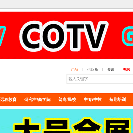
产品
供应商
资讯
视频
远程教育
研究生/商学院
普高/民校
中专/中技
短期培训