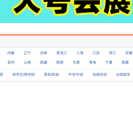
内蒙
辽宁
吉林
黑龙江
上海
江苏
浙江
安徽
贵州
云南
西藏
陕西
甘肃
青海
宁夏
新疆
育
研究生/商学院
普高/民校
中专/中技
短期培训
出国留学