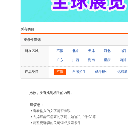
所有类目
按条件筛选
所在区域
不限
北京
天津
河北
山西
广东
广西
海南
重庆
四川
产品类目
不限
自考招生
成考招生
远程教
抱歉，没有找到相关的内容。
建议您：
• 看看输入的文字是否有误
• 去掉可能不必要的字词，如“的”、“什么”等
• 调整更确切的关键词或搜索条件