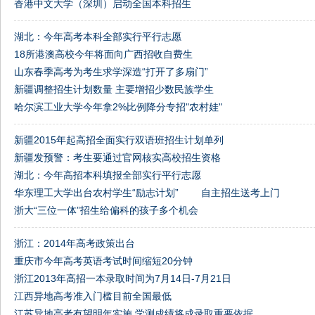
香港中文大学（深圳）启动全国本科招生
湖北：今年高考本科全部实行平行志愿
18所港澳高校今年将面向广西招收自费生
山东春季高考为考生求学深造“打开了多扇门”
新疆调整招生计划数量 主要增招少数民族学生
哈尔滨工业大学今年拿2%比例降分专招"农村娃"
新疆2015年起高招全面实行双语班招生计划单列
新疆发预警：考生要通过官网核实高校招生资格
湖北：今年高招本科填报全部实行平行志愿
华东理工大学出台农村学生“励志计划” 自主招生送考上门
浙大“三位一体”招生给偏科的孩子多个机会
浙江：2014年高考政策出台
重庆市今年高考英语考试时间缩短20分钟
浙江2013年高招一本录取时间为7月14日-7月21日
江西异地高考准入门槛目前全国最低
江苏异地高考有望明年实施 学测成绩将成录取重要依据